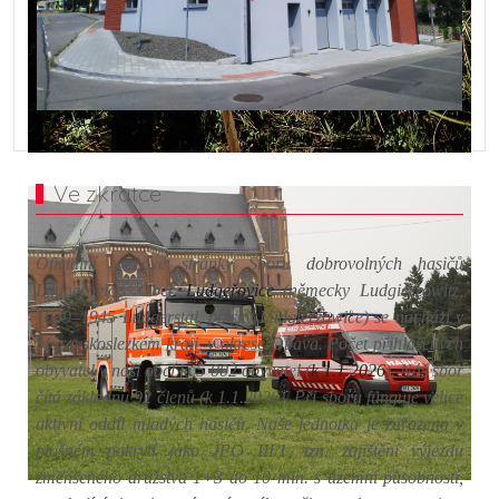
Ve zkratce
Oficiální webové stránky Sboru dobrovolných hasičů
Ludgeřovice. Obec
Ludgeřovice
(německy Ludgierzowitz,
1939–1945 Ludgerstal, polsky Ludgierzowice) se nachází v
Moravskoslezkém kraji, v okrese Opava. Počet přihlášených
obyvatel v naší obci je
5 002
obyvatel (
k 1.1.2026
). Náš sbor
čítá základnu 92 členů (k 1.1.2026)
. Při sboru funguje velice
aktivní oddíl mladých hasičů. Naše jednotka je zařazena v
plošném pokrytí jako JPO III/1, tzn. zajištění výjezdu
zmenšeného družstva 1+3 do 10 min. s územní působností,