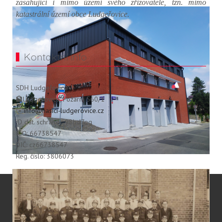
zasahující i mimo území svého zřizovatele, tzn. mimo
katastrální území obce Ludgeřovice.
Kontaktní info
SDH Ludgeřovice
🏦Ludgeřovice, Požární 560/1
✉️
info@hasici-ludgerovice.cz
ID dat. schránky: 98bd7pg
IČO: 66738547
DIČ: cz66738547
Reg. číslo: 3806073