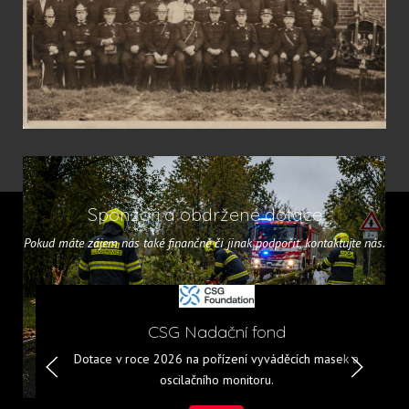
Sponzoři a obdržené dotace
Pokud máte zájem nás také finančně či jinak podpořit, kontaktujte nás.
CSG Nadační fond
Dotace v roce 2026 na pořízení vyváděcích masek a
oscilačního monitoru.