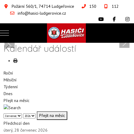
Požární 560/1, 74714 Ludgeřovice
150
112
info@hasici-ludgerovice.cz
Mobile Menu Toggle
Of
Kalendář událostí
Roční
Měsíční
Týdenní
Dnes
Přejít na měsíc
Přejít na měsíc
Předchozí den
úterý, 28 červenec 2026