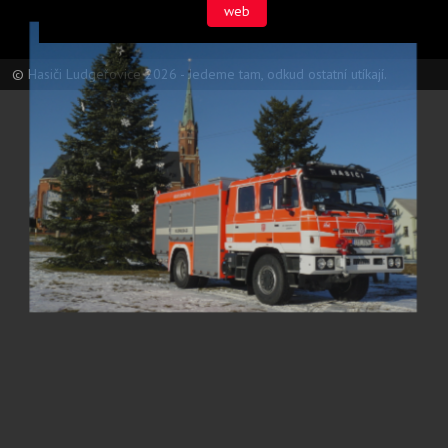
web
© Hasiči Ludgeřovice 2026 - Jedeme tam, odkud ostatní utíkají.