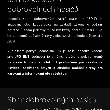
dobrovolných hasičů
Jednotka sboru dobrovolných hasičů (dále jen "JSDH") je
zřizována obcí Ludgeřovice na základě zákona o požární
ochraně. Členem jednotky může být každý občan ČR starší 18-ti
let, zdravotně způsobilý, který s obcí uzavře dohodu o členství v
JSDH.
V plošném pokrytí jednotkami PO je naše jednotka vedena
jako
JPO III/1
. Jednotka je v rámci plošného pokrytí kromě
standardních úkolů jednotek PO
předurčena pro zásahy na
likvidaci obtížného hmyzu a obsluhu mobilní sirény pro
varování a informování obyvatelstva
.
Sbor dobrovolných hasičů
Sbor dobrovolných hasičů (dále jen "SDH") je základní